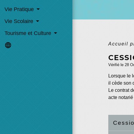
Vie Pratique
Vie Scolaire
Tourisme et Culture
Accueil 
language
CESS
Vérifié le 28 O
Lorsque le l
il cède son 
Le contrat d
acte notarié
Cessio