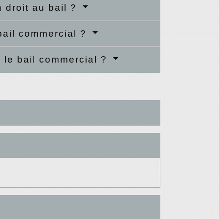
n droit au bail ?
 bail commercial ?
r le bail commercial ?