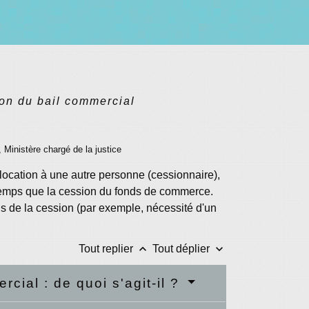
on du bail commercial
, Ministère chargé de la justice
 location à une autre personne (cessionnaire),
e temps que la cession du fonds de commerce.
ns de la cession (par exemple, nécessité d'un
keyboard_arrow_up
keyboard_arrow_down
Tout replier
Tout déplier
cial : de quoi s'agit-il ?