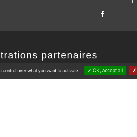
trations partenaires
auté d'Agglomération ARLYSERE
 control over what you want to activate
OK, accept all
de la Savoie
partemental de la Savoie
 auvergne Rhône-Alpes
entions légales
-
Politique de confidentialité
-
Accessibilité
-