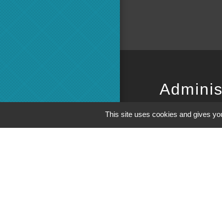
Adminis
Commun
This site uses cookies and gives you
Préfecture 
Conseil Dé
Région
M