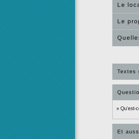
Le loca
Le pro
Quelle
Textes 
Questi
Qu'est-c
Et auss