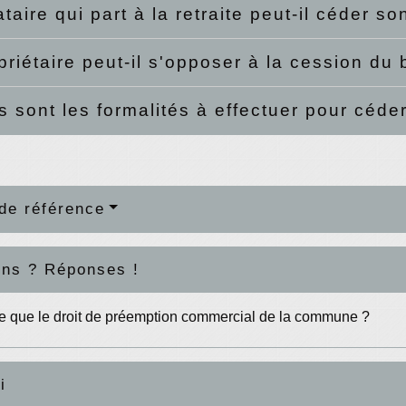
taire qui part à la retraite peut-il céder so
priétaire peut-il s'opposer à la cession du
s sont les formalités à effectuer pour céde
de référence
ons ? Réponses !
e que le droit de préemption commercial de la commune ?
i