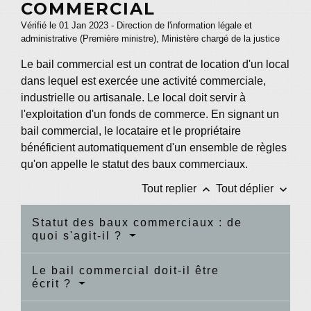
COMMERCIAL
Vérifié le 01 Jan 2023 - Direction de l'information légale et
administrative (Première ministre), Ministère chargé de la justice
Le bail commercial est un contrat de location d'un local
dans lequel est exercée une activité commerciale,
industrielle ou artisanale. Le local doit servir à
l'exploitation d'un fonds de commerce. En signant un
bail commercial, le locataire et le propriétaire
bénéficient automatiquement d'un ensemble de règles
qu'on appelle le statut des baux commerciaux.
keyboard_arrow_up
keyboard_arrow_down
Tout replier
Tout déplier
Statut des baux commerciaux : de
quoi s'agit-il ?
Le bail commercial doit-il être
écrit ?