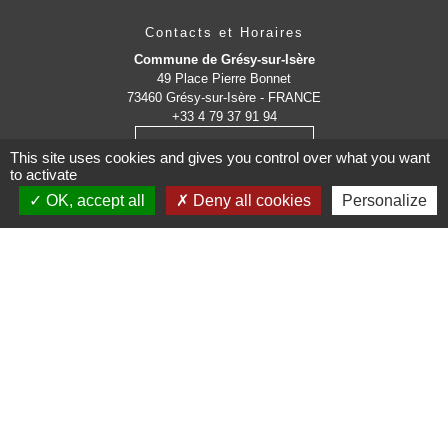
Contacts et Horaires
Commune de Grésy-sur-Isère
49 Place Pierre Bonnet
73460 Grésy-sur-Isère - FRANCE
+33 4 79 37 91 94
Contact par formulaire
This site uses cookies and gives you control over what you want
to activate
OK, accept all
Deny all cookies
Personalize
Administrations
partenaires
Communauté d'Agglomération ARLYSERE