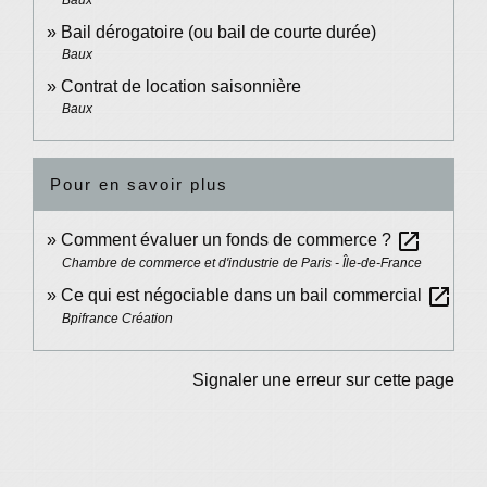
Baux
Bail dérogatoire (ou bail de courte durée)
Baux
Contrat de location saisonnière
Baux
Pour en savoir plus
open_in_new
Comment évaluer un fonds de commerce ?
Chambre de commerce et d'industrie de Paris - Île-de-France
open_in_new
Ce qui est négociable dans un bail commercial
Bpifrance Création
Signaler une erreur sur cette page