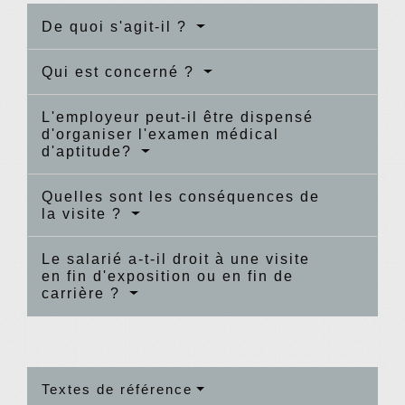
De quoi s'agit-il ?
Qui est concerné ?
L'employeur peut-il être dispensé
d'organiser l'examen médical
d'aptitude?
Quelles sont les conséquences de
la visite ?
Le salarié a-t-il droit à une visite
en fin d'exposition ou en fin de
carrière ?
Textes de référence