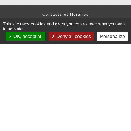
Contacts et Horaires
Commune de Grésy-sur-Isère
This site uses cookies and gives you control over what you want
49 Place Pierre Bonnet
to activate
73460 Grésy-sur-Isère - FRANCE
OK, accept all
Deny all cookies
Personalize
+33 4 79 37 91 94
Contact par formulaire
Administrations
partenaires
Communauté d'Agglomération ARLYSERE