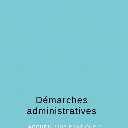
menu
Démarches
administratives
ACCUEIL
/
VIE PRATIQUE
/