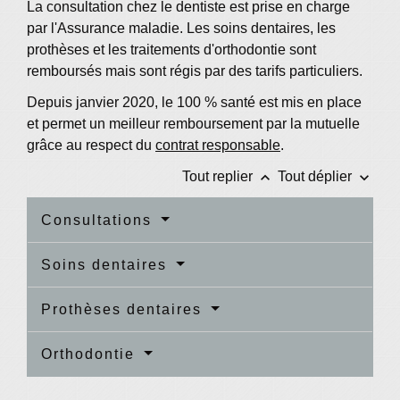
La consultation chez le dentiste est prise en charge
par l'Assurance maladie. Les soins dentaires, les
prothèses et les traitements d'orthodontie sont
remboursés mais sont régis par des tarifs particuliers.
Depuis janvier 2020, le 100 % santé est mis en place
et permet un meilleur remboursement par la mutuelle
grâce au respect du
contrat responsable
.
keyboard_arrow_up
keyboard_arrow_down
Tout replier
Tout déplier
Consultations
Soins dentaires
Prothèses dentaires
Orthodontie