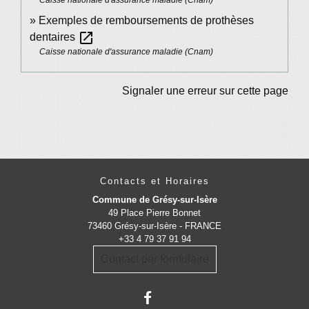
Caisse nationale d'assurance maladie (Cnam)
Exemples de remboursements de prothèses
open_in_new
dentaires
Caisse nationale d'assurance maladie (Cnam)
Signaler une erreur sur cette page
Contacts et Horaires
Commune de Grésy-sur-Isère
49 Place Pierre Bonnet
73460 Grésy-sur-Isère - FRANCE
+33 4 79 37 91 94
Contact par formulaire