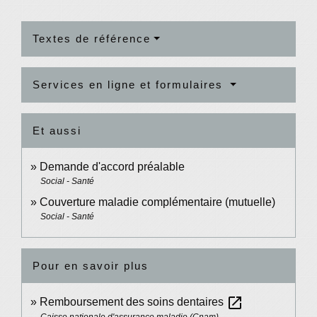
Textes de référence
Services en ligne et formulaires
Et aussi
Demande d'accord préalable
Social - Santé
Couverture maladie complémentaire (mutuelle)
Social - Santé
Pour en savoir plus
open_in_new
Remboursement des soins dentaires