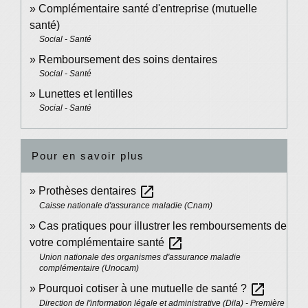
Complémentaire santé d'entreprise (mutuelle
santé)
Social - Santé
Remboursement des soins dentaires
Social - Santé
Lunettes et lentilles
Social - Santé
Pour en savoir plus
open_in_new
Prothèses dentaires
Caisse nationale d'assurance maladie (Cnam)
Cas pratiques pour illustrer les remboursements de
open_in_new
votre complémentaire santé
Union nationale des organismes d'assurance maladie
complémentaire (Unocam)
open_in_new
Pourquoi cotiser à une mutuelle de santé ?
Direction de l'information légale et administrative (Dila) - Première