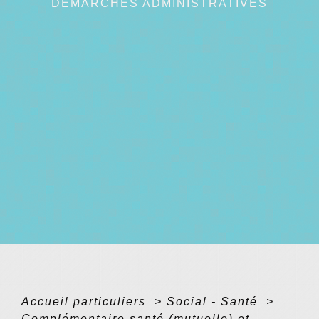
DÉMARCHES ADMINISTRATIVES
Accueil particuliers
>
Social - Santé
>
Complémentaire santé (mutuelle) et