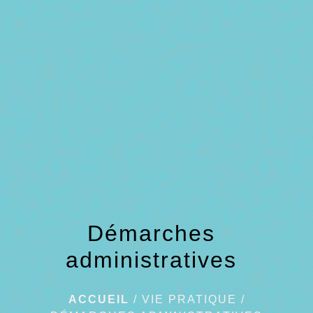
menu
Démarches
administratives
ACCUEIL
/
VIE PRATIQUE
/