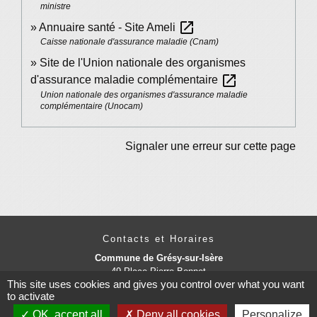
ministre
open_in_new
Annuaire santé - Site Ameli
Caisse nationale d'assurance maladie (Cnam)
Site de l'Union nationale des organismes
open_in_new
d'assurance maladie complémentaire
Union nationale des organismes d'assurance maladie
complémentaire (Unocam)
Signaler une erreur sur cette page
Contacts et Horaires
Commune de Grésy-sur-Isère
49 Place Pierre Bonnet
This site uses cookies and gives you control over what you want
73460 Grésy-sur-Isère - FRANCE
to activate
+33 4 79 37 91 94
OK, accept all
Deny all cookies
Personalize