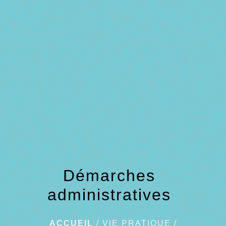
menu
Démarches
administratives
ACCUEIL
/
VIE PRATIQUE
/