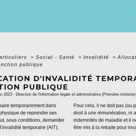
articuliers
>
Social - Santé
>
Invalidité
>
Alloca
onction publique
ATION D'INVALIDITÉ TEMPORA
TION PUBLIQUE
an 2023 - Direction de l'information légale et administrative (Première ministre)
naire temporairement dans
Pour cela, il ne doit pas (ou p
é physique de reprendre ses
droit à une rémunération, ni 
eut, sous conditions, demander
indemnités de maladie et il 
d'invalidité temporaire (AIT).
être mis à la retraite pour inva