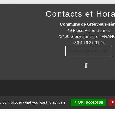
Contacts et Hora
Commune de Grésy-sur-Isèr
49 Place Pierre Bonnet
73460 Grésy-sur-Isère - FRA
+33 4 79 37 91 94
Contact par formulaire
trations partenaires
 control over what you want to activate
OK, accept all
auté d'Agglomération ARLYSERE