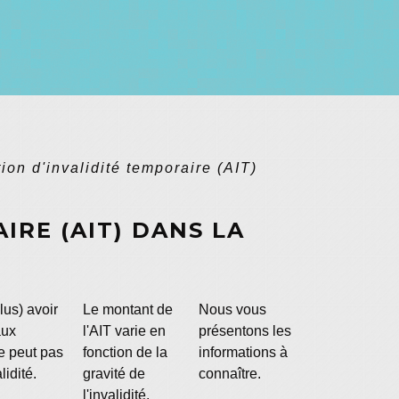
tion d'invalidité temporaire (AIT)
IRE (AIT) DANS LA
lus) avoir
Le montant de
Nous vous
aux
l'AIT varie en
présentons les
ne peut pas
fonction de la
informations à
lidité.
gravité de
connaître.
l'invalidité.