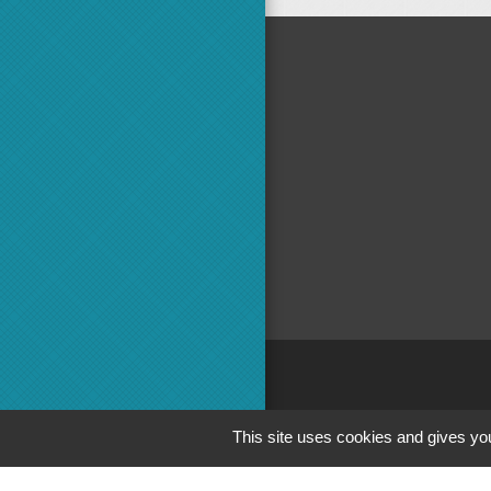
Adminis
This site uses cookies and gives you
Commun