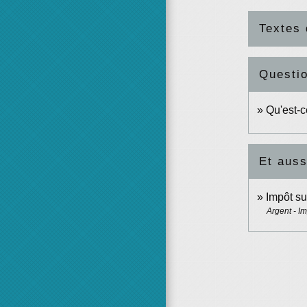
Textes 
Questi
Qu'est-c
Et auss
Impôt su
Argent - I