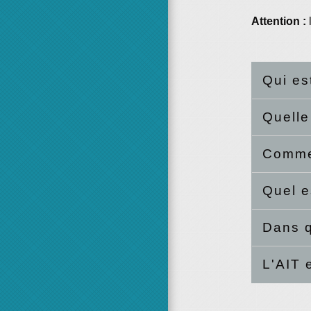
Attention :
Qui es
Quelle
Commen
Quel e
Dans q
L'AIT 