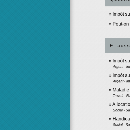
Impôt su
Peut-on 
Et auss
Impôt su
Argent - I
Impôt su
Argent - I
Maladie 
Travail - F
Allocati
Social - S
Handicap
Social - S