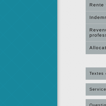
Rente 
Indemn
Revenu
profes
Alloca
Textes 
Service
Questi