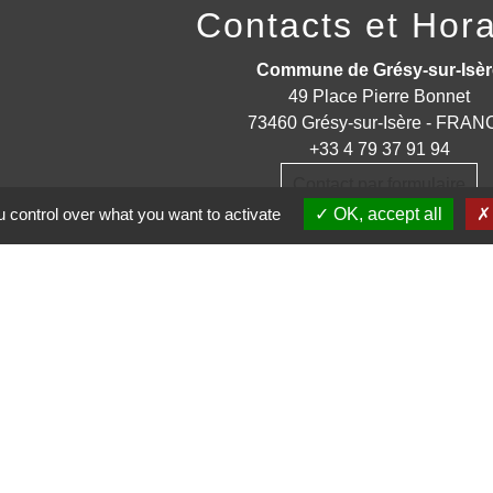
Contacts et Hora
Commune de Grésy-sur-Isèr
49 Place Pierre Bonnet
73460 Grésy-sur-Isère - FRA
+33 4 79 37 91 94
Contact par formulaire
 control over what you want to activate
OK, accept all
trations partenaires
auté d'Agglomération ARLYSERE
de la Savoie