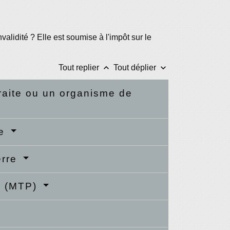
alidité ? Elle est soumise à l'impôt sur le
keyboard_arrow_up
keyboard_arrow_down
Tout replier
Tout déplier
traite ou un organisme de
le
erre
ne (MTP)