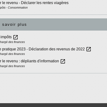
r le revenu - Déclarer les rentes viagères
mpôts - Consommation
 savoir plus
open_in_new
s impôts
chargé des finances
open_in_new
 pratique 2023 - Déclaration des revenus de 2022
chargé des finances
open_in_new
r le revenu : dépliants d'information
chargé des finances