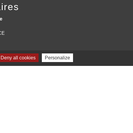
ires
e
NCE
Deny all cookies
Personalize