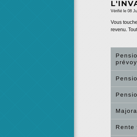
L'INV
Vérifié le 08 J
Vous touchez
revenu. Tout
Pensio
prévo
Pensio
Pensio
Majora
Rente 