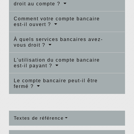
droit au compte ?
Comment votre compte bancaire
est-il ouvert ?
À quels services bancaires avez-
vous droit ?
L'utilisation du compte bancaire
est-il payant ?
Le compte bancaire peut-il être
fermé ?
Textes de référence