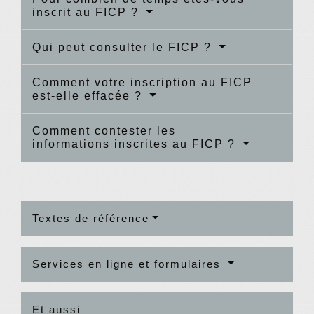
inscrit au FICP ?
Qui peut consulter le FICP ?
Comment votre inscription au FICP
est-elle effacée ?
Comment contester les
informations inscrites au FICP ?
Textes de référence
Services en ligne et formulaires
Et aussi