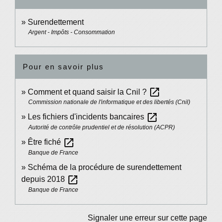
Surendettement
Argent - Impôts - Consommation
Pour en savoir plus
open_in_new
Comment et quand saisir la Cnil ?
Commission nationale de l'informatique et des libertés (Cnil)
open_in_new
Les fichiers d'incidents bancaires
Autorité de contrôle prudentiel et de résolution (ACPR)
open_in_new
Être fiché
Banque de France
Schéma de la procédure de surendettement
open_in_new
depuis 2018
Banque de France
Signaler une erreur sur cette page