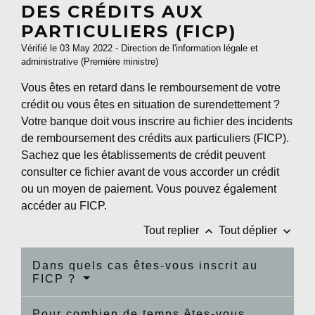
DES CRÉDITS AUX
PARTICULIERS (FICP)
Vérifié le 03 May 2022 - Direction de l'information légale et
administrative (Première ministre)
Vous êtes en retard dans le remboursement de votre
crédit ou vous êtes en situation de surendettement ?
Votre banque doit vous inscrire au fichier des incidents
de remboursement des crédits aux particuliers (FICP).
Sachez que les établissements de crédit peuvent
consulter ce fichier avant de vous accorder un crédit
ou un moyen de paiement. Vous pouvez également
accéder au FICP.
keyboard_arrow_up
keyboard_arrow_down
Tout replier
Tout déplier
Dans quels cas êtes-vous inscrit au
FICP ?
Pour combien de temps êtes-vous