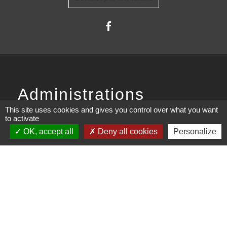
Administrations
partenaires
This site uses cookies and gives you control over what you want
to activate
OK, accept all
Deny all cookies
Personalize
Communauté d'Agglomération ARLYSERE
Préfecture de la Savoie
Conseil Départemental de la Savoie
Région auvergne Rhône-Alpes