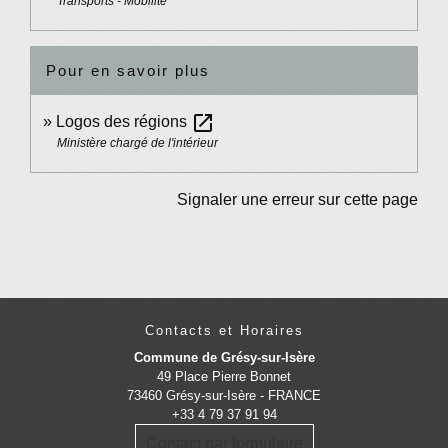
Transports - Mobilité
Pour en savoir plus
open_in_new
Logos des régions
Ministère chargé de l'intérieur
Signaler une erreur sur cette page
Contacts et Horaires
Commune de Grésy-sur-Isère
49 Place Pierre Bonnet
73460 Grésy-sur-Isère - FRANCE
+33 4 79 37 91 94
Contact par formulaire