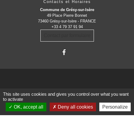
Contacts et Horaires
Commune de Grésy-sur-Isère
49 Place Pierre Bonnet
73460 Grésy-sur-Isère - FRANCE
+33 4 79 37 91 94
Contact par formulaire
Administrations
This site uses cookies and gives you control over what you want
to activate
partenaires
OK, accept all
Deny all cookies
Personalize
Communauté d'Agglomération ARLYSERE
Préfecture de la Savoie