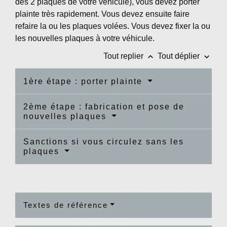
des 2 plaques de votre véhicule), vous devez porter
plainte très rapidement. Vous devez ensuite faire
refaire la ou les plaques volées. Vous devez fixer la ou
les nouvelles plaques à votre véhicule.
keyboard_arrow_up
keyboard_arrow_down
Tout replier
Tout déplier
1ère étape : porter plainte
2ème étape : fabrication et pose de
nouvelles plaques
Sanctions si vous circulez sans les
plaques
Textes de référence