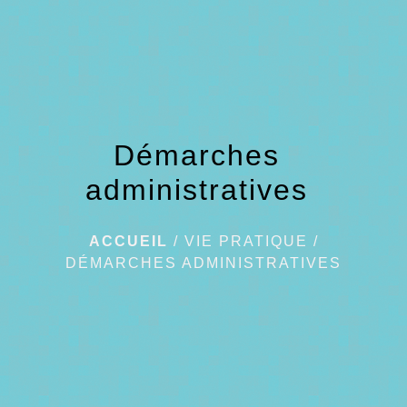
menu
Démarches
administratives
ACCUEIL
/
VIE PRATIQUE
/
DÉMARCHES ADMINISTRATIVES