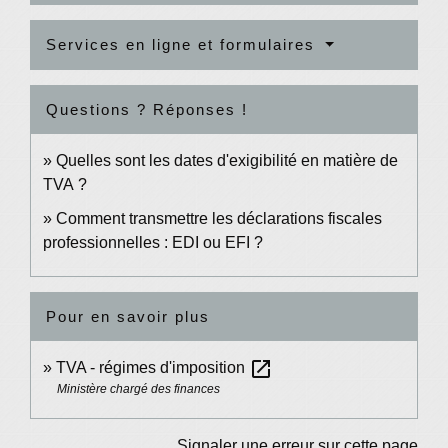
Services en ligne et formulaires
Questions ? Réponses !
Quelles sont les dates d'exigibilité en matière de
TVA ?
Comment transmettre les déclarations fiscales
professionnelles : EDI ou EFI ?
Pour en savoir plus
open_in_new
TVA - régimes d'imposition
Ministère chargé des finances
Signaler une erreur sur cette page