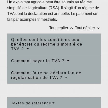
Un exploitant agricole peut être soumis au régime
simplifié de l'agriculture (RSA). Il s'agit d'un régime de
TVA dont la déclaration est annuelle. Le paiement se
fait par acomptes trimestriels.
keyboard_arrow_up
keyboard_arrow_down
Tout replier
Tout déplier
Quelles sont les conditions pour
bénéficier du régime simplifié de
TVA ?
Comment payer la TVA ?
Comment faire sa déclaration de
régularisation de TVA ?
Textes de référence