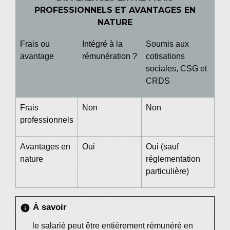
PROFESSIONNELS ET AVANTAGES EN
NATURE
Frais ou
Intégré à la
Soumis aux
avantage
rémunération ?
cotisations
sociales, CSG et
CRDS
Frais
Non
Non
professionnels
Avantages en
Oui
Oui (sauf
nature
réglementation
particulière)
À savoir
info
le salarié peut être entièrement rémunéré en