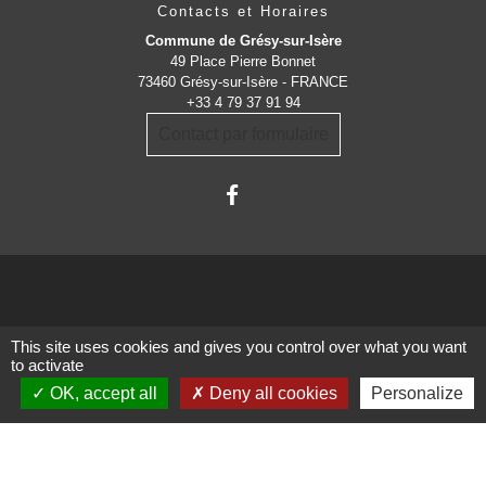
Contacts et Horaires
Commune de Grésy-sur-Isère
49 Place Pierre Bonnet
73460 Grésy-sur-Isère - FRANCE
+33 4 79 37 91 94
Contact par formulaire
Administrations
This site uses cookies and gives you control over what you want
to activate
partenaires
OK, accept all
Deny all cookies
Personalize
Communauté d'Agglomération ARLYSERE
Préfecture de la Savoie