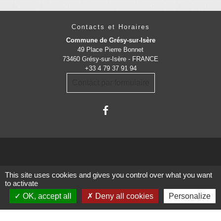
Contacts et Horaires
Commune de Grésy-sur-Isère
49 Place Pierre Bonnet
73460 Grésy-sur-Isère - FRANCE
+33 4 79 37 91 94
Contact par formulaire
Administrations
This site uses cookies and gives you control over what you want
to activate
partenaires
OK, accept all
Deny all cookies
Personalize
Communauté d'Agglomération ARLYSERE