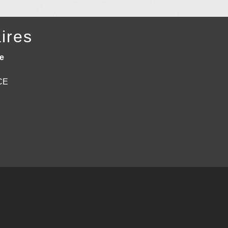
ires
e
NCE