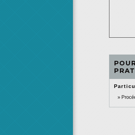
POUR
PRAT
Particu
Procéd