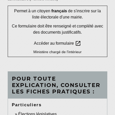
Permet à un citoyen
français
de s'inscrire sur la
liste électorale d'une mairie.
Ce formulaire doit être renseigné et complété avec
des documents justificatifs.
open_in_new
Accéder au formulaire
Ministère chargé de l'intérieur
POUR TOUTE
EXPLICATION, CONSULTER
LES FICHES PRATIQUES :
Particuliers
Élections législatives