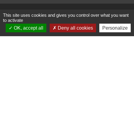
This site uses cookies and gives you control over what you want
to activate
Administrations
OK, accept all
Deny all cookies
Personalize
partenaires
Communauté d'Agglomération ARLYSERE
Préfecture de la Savoie
Conseil Départemental de la Savoie
Région auvergne Rhône-Alpes
Mentions légales
-
Politique de confidentialité
-
Accessibilité
-
Plan du site
-
Gestion des cookies