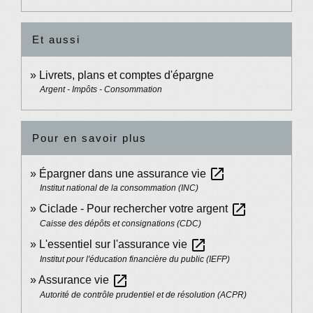
Et aussi
Livrets, plans et comptes d'épargne
Argent - Impôts - Consommation
Pour en savoir plus
open_in_new
Épargner dans une assurance vie
Institut national de la consommation (INC)
open_in_new
Ciclade - Pour rechercher votre argent
Caisse des dépôts et consignations (CDC)
open_in_new
L'essentiel sur l'assurance vie
Institut pour l'éducation financière du public (IEFP)
open_in_new
Assurance vie
Autorité de contrôle prudentiel et de résolution (ACPR)