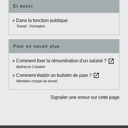
Et aussi
Dans la fonction publique
Travail - Formation
Pour en savoir plus
open_in_new
Comment fixer la rémunération d'un salarié ?
Bpifrance Création
open_in_new
Comment établir un bulletin de paie ?
Ministère chargé du travail
Signaler une erreur sur cette page