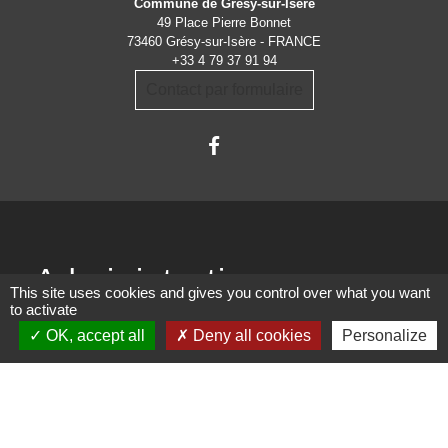
Commune de Grésy-sur-Isère
49 Place Pierre Bonnet
73460 Grésy-sur-Isère - FRANCE
+33 4 79 37 91 94
Contact par formulaire
Administrations
This site uses cookies and gives you control over what you want
partenaires
to activate
OK, accept all
Deny all cookies
Personalize
Communauté d'Agglomération ARLYSERE
Préfecture de la Savoie