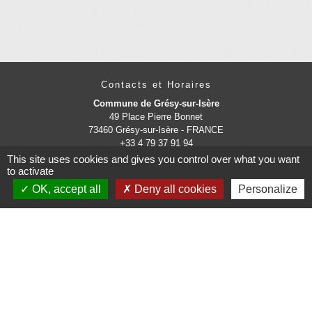
Contacts et Horaires
Commune de Grésy-sur-Isère
49 Place Pierre Bonnet
73460 Grésy-sur-Isère - FRANCE
+33 4 79 37 91 94
This site uses cookies and gives you control over what you want
Contact par formulaire
to activate
OK, accept all
Deny all cookies
Personalize
Administrations