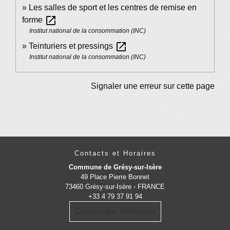
Les salles de sport et les centres de remise en
open_in_new
forme
Institut national de la consommation (INC)
open_in_new
Teinturiers et pressings
Institut national de la consommation (INC)
Signaler une erreur sur cette page
Contacts et Horaires
Commune de Grésy-sur-Isère
49 Place Pierre Bonnet
73460 Grésy-sur-Isère - FRANCE
+33 4 79 37 91 94
Contact par formulaire