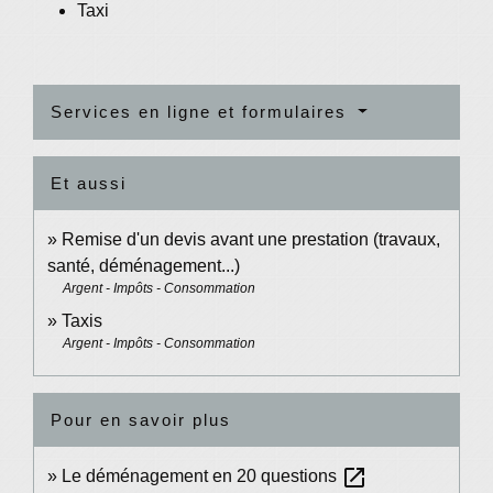
Taxi
Services en ligne et formulaires
Et aussi
Remise d'un devis avant une prestation (travaux,
santé, déménagement...)
Argent - Impôts - Consommation
Taxis
Argent - Impôts - Consommation
Pour en savoir plus
open_in_new
Le déménagement en 20 questions