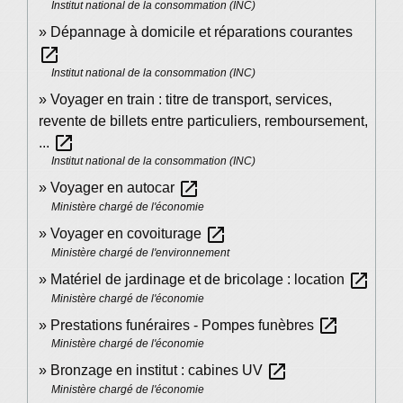
Institut national de la consommation (INC)
Dépannage à domicile et réparations courantes
open_in_new
Institut national de la consommation (INC)
Voyager en train : titre de transport, services,
revente de billets entre particuliers, remboursement,
open_in_new
...
Institut national de la consommation (INC)
open_in_new
Voyager en autocar
Ministère chargé de l'économie
open_in_new
Voyager en covoiturage
Ministère chargé de l'environnement
open_in_new
Matériel de jardinage et de bricolage : location
Ministère chargé de l'économie
open_in_new
Prestations funéraires - Pompes funèbres
Ministère chargé de l'économie
open_in_new
Bronzage en institut : cabines UV
Ministère chargé de l'économie