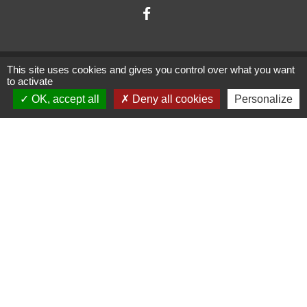
This site uses cookies and gives you control over what you want
to activate
Administrations
OK, accept all
Deny all cookies
Personalize
partenaires
Communauté d'Agglomération ARLYSERE
Préfecture de la Savoie
Conseil Départemental de la Savoie
Région auvergne Rhône-Alpes
Mentions légales
-
Politique de confidentialité
-