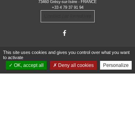
73460 Grésy-sur-Isère - FRANCE
+33 4 79 37 91 94
Contact par formulaire
This site uses cookies and gives you control over what you want
to activate
OK, accept all
Deny all cookies
Personalize
Administrations
partenaires
Communauté d'Agglomération ARLYSERE
Préfecture de la Savoie
Conseil Départemental de la Savoie