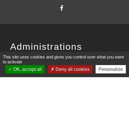
Administrations
partenaires
This site uses cookies and gives you control over what you want
to activate
OK, accept all
Deny all cookies
Personalize
Communauté d'Agglomération ARLYSERE
Préfecture de la Savoie
Conseil Départemental de la Savoie
Région auvergne Rhône-Alpes
Mentions légales
-
Politique de confidentialité
-