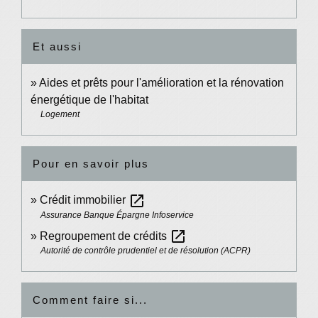
Et aussi
Aides et prêts pour l'amélioration et la rénovation
énergétique de l'habitat
Logement
Pour en savoir plus
open_in_new
Crédit immobilier
Assurance Banque Épargne Infoservice
open_in_new
Regroupement de crédits
Autorité de contrôle prudentiel et de résolution (ACPR)
Comment faire si...