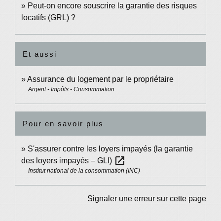
Peut-on encore souscrire la garantie des risques
locatifs (GRL) ?
Et aussi
Assurance du logement par le propriétaire
Argent - Impôts - Consommation
Pour en savoir plus
S'assurer contre les loyers impayés (la garantie
open_in_new
des loyers impayés – GLI)
Institut national de la consommation (INC)
Signaler une erreur sur cette page