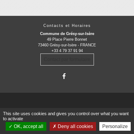
Contacts et Horaires
Commune de Grésy-sur-Isère
49 Place Pierre Bonnet
73460 Grésy-sur-Isère - FRANCE
+33 4 79 37 91 94
Contact par formulaire
This site uses cookies and gives you control over what you want
Administrations
to activate
partenaires
OK, accept all
Deny all cookies
Personalize