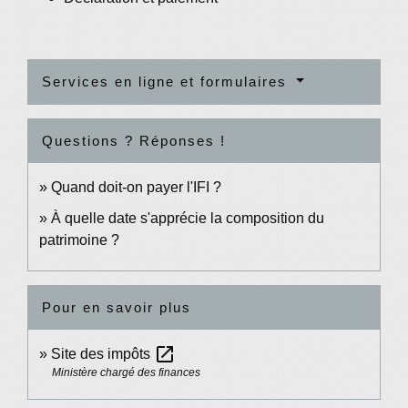
Services en ligne et formulaires
Questions ? Réponses !
Quand doit-on payer l'IFI ?
À quelle date s'apprécie la composition du
patrimoine ?
Pour en savoir plus
open_in_new
Site des impôts
Ministère chargé des finances