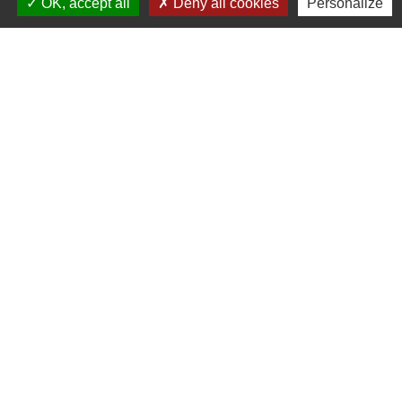
OK, accept all
Deny all cookies
Personalize
Contacts et Horaires
Commune de Grésy-sur-Isère
49 Place Pierre Bonnet
73460 Grésy-sur-Isère - FRANCE
+33 4 79 37 91 94
Contact par formulaire
Administrations
partenaires
Communauté d'Agglomération ARLYSERE
Préfecture de la Savoie