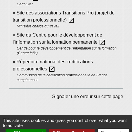
Carif-Oref
Site des associations Transitions Pro (projet de
open_in_new
transition professionnelle)
Ministère chargé du travail
Site du Centre pour le développement de
open_in_new
l'information sur la formation permanente
Centre pour le développement de l'information sur la formation
(Centre Inffo)
Répertoire national des certifications
open_in_new
professionnelles
Commission de la certification professionnelle de France
compétences
Signaler une erreur sur cette page
This site uses cookies and gives you control over what you want
to activate