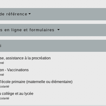
de référence
s en ligne et formulaires
i
e, assistance à la procréation
anté
on - Vaccinations
anté
l'école primaire (maternelle ou élémentaire)
colarité
 collège et au lycée
colarité