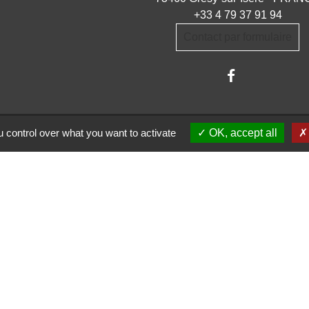
+33 4 79 37 91 94
Contact par formulaire
 control over what you want to activate
OK, accept all
trations partenaires
auté d'Agglomération ARLYSERE
de la Savoie
partemental de la Savoie
 auvergne Rhône-Alpes