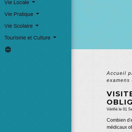
Vie Locale
Vie Pratique
Vie Scolaire
Tourisme et Culture
language
Accueil p
examens 
VISIT
OBLI
Vérifié le 01 S
Combien d'
médicaux ob