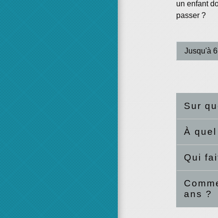
un enfant doi
passer ?
Jusqu'à 6
Sur qu
À quel
Qui fa
Commen
ans ?