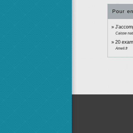
Pour en
J'accom
Caisse nat
20 exame
Ameli.fr