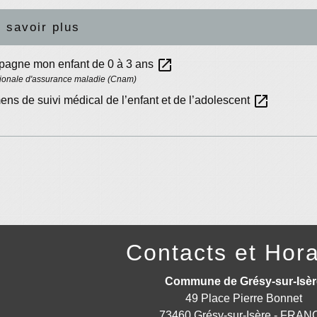
 savoir plus
open_in_new
pagne mon enfant de 0 à 3 ans
ionale d'assurance maladie (Cnam)
open_in_new
ns de suivi médical de l’enfant et de l’adolescent
Contacts et Hora
Commune de Grésy-sur-Isèr
49 Place Pierre Bonnet
73460 Grésy-sur-Isère - FRA