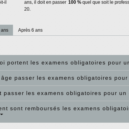
t-il
ans, il doit en passer
100 %
quel que soit le profess
20.
 ans
Après 6 ans
oi portent les examens obligatoires pour u
 âge passer les examens obligatoires pour
it passer les examens obligatoires pour un
t sont remboursés les examens obligatoir