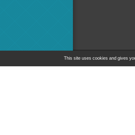
This site uses cookies and gives you
Adminis
Commun
Préfecture 
Conseil Dé
Région