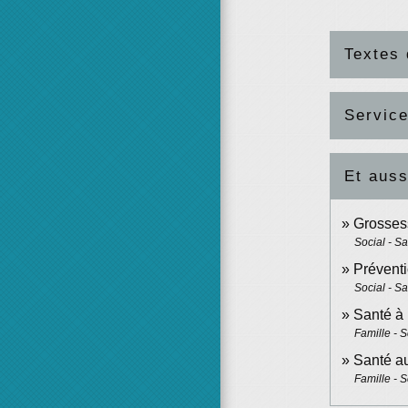
Textes 
Service
Et auss
Grossess
Social - S
Préventi
Social - S
Santé à 
Famille - S
Santé au
Famille - S