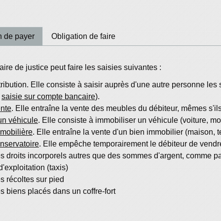
n de payer
Obligation de faire
re de justice peut faire les saisies suivantes :
tribution. Elle consiste à saisir auprès d'une autre personne l
,
saisie sur compte bancaire
).
ente
. Elle entraîne la vente des meubles du débiteur, mêmes s'i
un véhicule
. Elle consiste à immobiliser un véhicule (voiture, mot
mobilière
. Elle entraîne la vente d'un bien immobilier (maison, 
nservatoire
. Elle empêche temporairement le débiteur de vendre
s droits incorporels autres que des sommes d'argent, comme pa
'exploitation (taxis)
s récoltes sur pied
s biens placés dans un coffre-fort