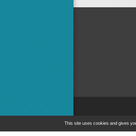
Adminis
This site uses cookies and gives you
Commun