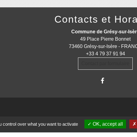
Contacts et Hora
Commune de Grésy-sur-Isèr
49 Place Pierre Bonnet
73460 Grésy-sur-Isère - FRA
+33 4 79 37 91 94
Contact par formulaire
trations partenaires
 control over what you want to activate
OK, accept all
auté d'Agglomération ARLYSERE