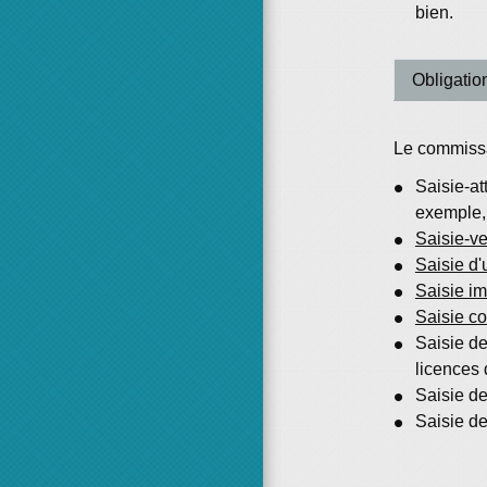
bien.
Obligatio
Le commissai
Saisie-at
exemple
Saisie-v
Saisie d'
Saisie im
Saisie co
Saisie de
licences d
Saisie de
Saisie de