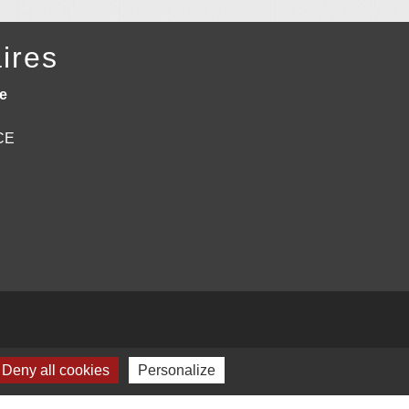
ires
e
NCE
Deny all cookies
Personalize