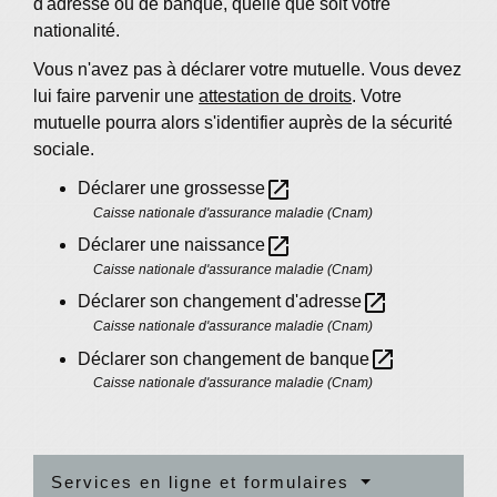
d'adresse ou de banque, quelle que soit votre
nationalité.
Vous n'avez pas à déclarer votre mutuelle. Vous devez
lui faire parvenir une
attestation de droits
. Votre
mutuelle pourra alors s'identifier auprès de la sécurité
sociale.
open_in_new
Déclarer une grossesse
Caisse nationale d'assurance maladie (Cnam)
open_in_new
Déclarer une naissance
Caisse nationale d'assurance maladie (Cnam)
open_in_new
Déclarer son changement d'adresse
Caisse nationale d'assurance maladie (Cnam)
open_in_new
Déclarer son changement de banque
Caisse nationale d'assurance maladie (Cnam)
Services en ligne et formulaires