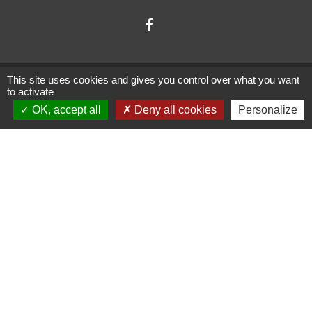
This site uses cookies and gives you control over what you want
to activate
OK, accept all
Deny all cookies
Personalize
Administrations
partenaires
Communauté d'Agglomération ARLYSERE
Préfecture de la Savoie
Conseil Départemental de la Savoie
Région auvergne Rhône-Alpes
Mentions légales
-
Politique de confidentialité
-