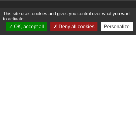
This site uses cookies and gives you control over what you want
to activate
Administrations
OK, accept all
Deny all cookies
Personalize
partenaires
Communauté d'Agglomération ARLYSERE
Préfecture de la Savoie
Conseil Départemental de la Savoie
Région auvergne Rhône-Alpes
Mentions légales
-
Politique de confidentialité
-
Accessibilité
-
Plan du site
-
Gestion des cookies