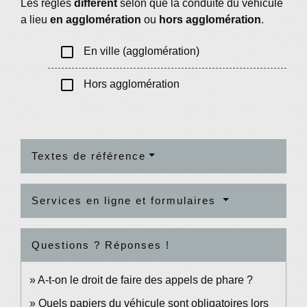
Les règles
diffèrent
selon que la conduite du véhicule
a lieu
en agglomération
ou
hors agglomération
.
check_box_outline_blank
En ville (agglomération)
check_box_outline_blank
Hors agglomération
Textes de référence
Services en ligne et formulaires
Questions ? Réponses !
A-t-on le droit de faire des appels de phare ?
Quels papiers du véhicule sont obligatoires lors