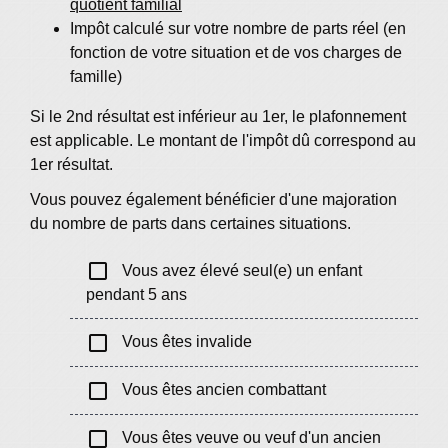
quotient familial
Impôt calculé sur votre nombre de parts réel (en
fonction de votre situation et de vos charges de
famille)
Si le 2
nd
résultat est inférieur au 1
er
, le plafonnement
est applicable. Le montant de l'impôt dû correspond au
1
er
résultat.
Vous pouvez également bénéficier d'une majoration
du nombre de parts dans certaines situations.
check_box_outline_blank
Vous avez élevé seul(e) un enfant
pendant 5 ans
check_box_outline_blank
Vous êtes invalide
check_box_outline_blank
Vous êtes ancien combattant
check_box_outline_blank
Vous êtes veuve ou veuf d'un ancien