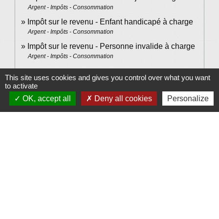
Argent - Impôts - Consommation
Impôt sur le revenu - Enfant handicapé à charge
Argent - Impôts - Consommation
Impôt sur le revenu - Personne invalide à charge
Argent - Impôts - Consommation
This site uses cookies and gives you control over what you want
to activate
Pour en savoir plus
OK, accept all
Deny all cookies
Personalize
open_in_new
Votre conjoint(e) est décédé(e)
Ministère chargé des finances
Je suis ancien combattant, ou veuf/veuve d'ancien
open_in_new
combattant, cela modifie-t-il mon impôt ?
Ministère chargé des finances
Brochure pratique 2023 - Déclaration des revenus
open_in_new
de 2022
Ministère chargé des finances