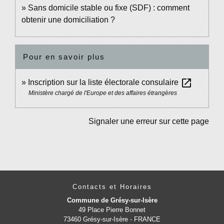
Sans domicile stable ou fixe (SDF) : comment
obtenir une domiciliation ?
Pour en savoir plus
open_in_new
Inscription sur la liste électorale consulaire
Ministère chargé de l'Europe et des affaires étrangères
Signaler une erreur sur cette page
Contacts et Horaires
Commune de Grésy-sur-Isère
49 Place Pierre Bonnet
73460 Grésy-sur-Isère - FRANCE