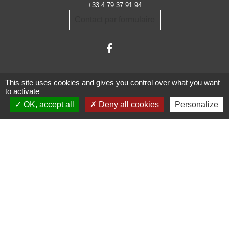
+33 4 79 37 91 94
Contact par formulaire
This site uses cookies and gives you control over what you want
to activate
OK, accept all
Deny all cookies
Personalize
Administrations
partenaires
Communauté d'Agglomération ARLYSERE
Préfecture de la Savoie
Conseil Départemental de la Savoie
Région auvergne Rhône-Alpes