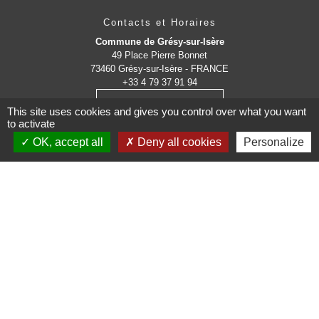
Contacts et Horaires
Commune de Grésy-sur-Isère
49 Place Pierre Bonnet
73460 Grésy-sur-Isère - FRANCE
+33 4 79 37 91 94
Contact par formulaire
This site uses cookies and gives you control over what you want
to activate
OK, accept all
Deny all cookies
Personalize
Administrations
partenaires
Communauté d'Agglomération ARLYSERE