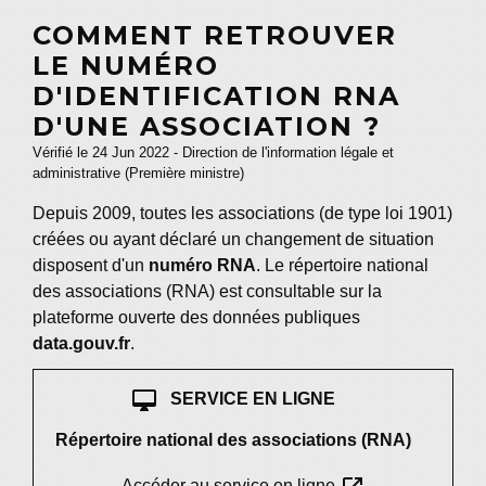
COMMENT RETROUVER
LE NUMÉRO
D'IDENTIFICATION RNA
D'UNE ASSOCIATION ?
Vérifié le 24 Jun 2022 - Direction de l'information légale et
administrative (Première ministre)
Depuis 2009, toutes les associations (de type loi 1901)
créées ou ayant déclaré un changement de situation
disposent d'un
numéro RNA
. Le répertoire national
des associations (RNA) est consultable sur la
plateforme ouverte des données publiques
data.gouv.fr
.
desktop_mac
SERVICE EN LIGNE
Répertoire national des associations (RNA)
Accéder au service en ligne