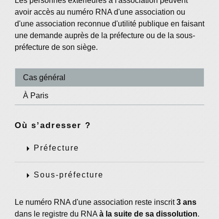
Les personnes extérieures à l'association peuvent
avoir accès au numéro RNA d'une association ou
d'une association reconnue d'utilité publique en faisant
une demande auprès de la préfecture ou de la sous-
préfecture de son siège.
Cas général
À Paris
Où s’adresser ?
arrow_right
Préfecture
arrow_right
Sous-préfecture
Le numéro RNA d'une association reste inscrit
3 ans
dans le registre du RNA
à la suite de sa dissolution
.