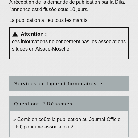
À réception de la demande de publication par la Dila,
l'annonce est diffusée sous 10 jours.
La publication a lieu tous les mardis.
Attention :
warning
ces informations ne concernent pas les associations
situées en Alsace-Moselle.
Services en ligne et formulaires
Questions ? Réponses !
Combien coûte la publication au Journal Officiel
(JO) pour une association ?