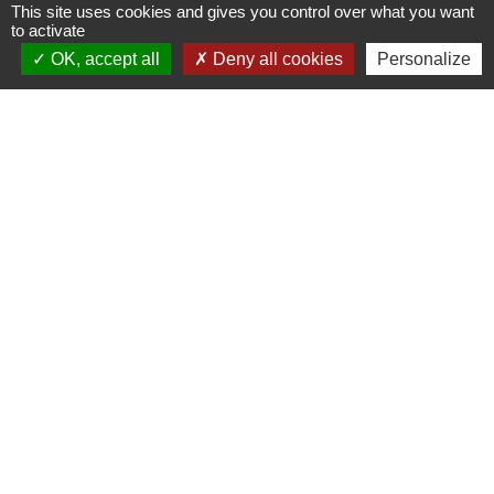
This site uses cookies and gives you control over what you want
to activate
OK, accept all
Deny all cookies
Personalize
Administrations
partenaires
Communauté d'Agglomération ARLYSERE
Préfecture de la Savoie
Conseil Départemental de la Savoie
Région auvergne Rhône-Alpes
Mentions légales
-
Politique de confidentialité
-
Accessibilité
-
Plan du site
-
Gestion des cookies