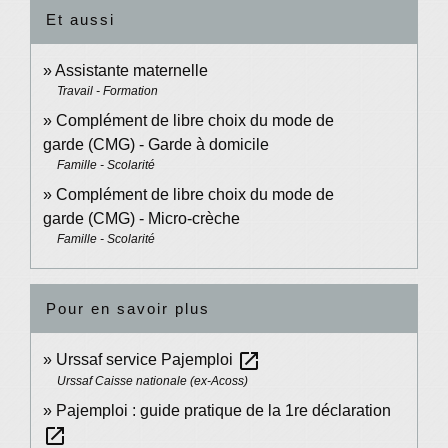
Et aussi
Assistante maternelle
Travail - Formation
Complément de libre choix du mode de
garde (CMG) - Garde à domicile
Famille - Scolarité
Complément de libre choix du mode de
garde (CMG) - Micro-crèche
Famille - Scolarité
Pour en savoir plus
open_in_new
Urssaf service Pajemploi
Urssaf Caisse nationale (ex-Acoss)
Pajemploi : guide pratique de la 1re déclaration
open_in_new