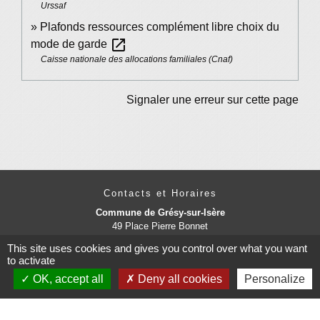
Urssaf
Plafonds ressources complément libre choix du
open_in_new
mode de garde
Caisse nationale des allocations familiales (Cnaf)
Signaler une erreur sur cette page
Contacts et Horaires
Commune de Grésy-sur-Isère
49 Place Pierre Bonnet
73460 Grésy-sur-Isère - FRANCE
This site uses cookies and gives you control over what you want
+33 4 79 37 91 94
to activate
Contact par formulaire
OK, accept all
Deny all cookies
Personalize