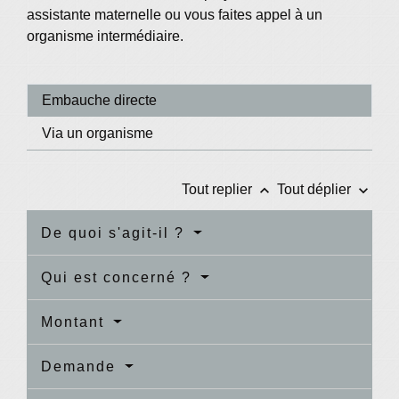
assistante maternelle ou vous faites appel à un
organisme intermédiaire.
Embauche directe
Via un organisme
keyboard_arrow_up
keyboard_arrow_down
Tout replier
Tout déplier
De quoi s'agit-il ?
Qui est concerné ?
Montant
Demande