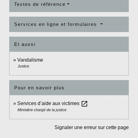
Textes de référence
Services en ligne et formulaires
Et aussi
Vandalisme
Justice
Pour en savoir plus
open_in_new
Services d’aide aux victimes
Ministère chargé de la justice
Signaler une erreur sur cette page