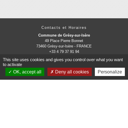
Contacts et Horaires
Commune de Grésy-sur-Isère
49 Place Pierre Bonnet
73460 Grésy-sur-Isère - FRANCE
+33 4 79 37 91 94
This site uses cookies and gives you control over what you want
Contact par formulaire
to activate
OK, accept all
Deny all cookies
Personalize
Administrations
partenaires