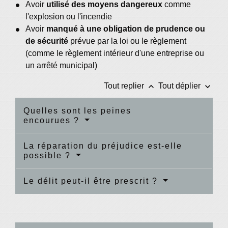
Avoir
utilisé des moyens dangereux
comme
l'explosion ou l'incendie
Avoir
manqué à une obligation de prudence ou
de sécurité
prévue par la loi ou le règlement
(comme le règlement intérieur d'une entreprise ou
un arrêté municipal)
keyboard_arrow_up
keyboard_arrow_down
Tout replier
Tout déplier
Quelles sont les peines
encourues ?
La réparation du préjudice est-elle
possible ?
Le délit peut-il être prescrit ?