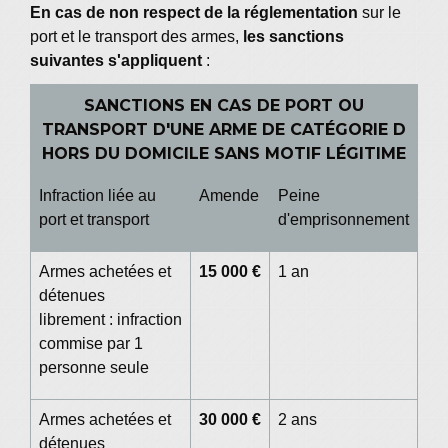
En cas de non respect de la réglementation
sur le
port et le transport des armes,
les sanctions
suivantes s'appliquent
:
SANCTIONS EN CAS DE PORT OU
TRANSPORT D'UNE ARME DE CATÉGORIE D
HORS DU DOMICILE SANS MOTIF LÉGITIME
Infraction liée au
Amende
Peine
port et transport
d'emprisonnement
Armes achetées et
15 000 €
1 an
détenues
librement : infraction
commise par 1
personne seule
Armes achetées et
30 000 €
2 ans
détenues