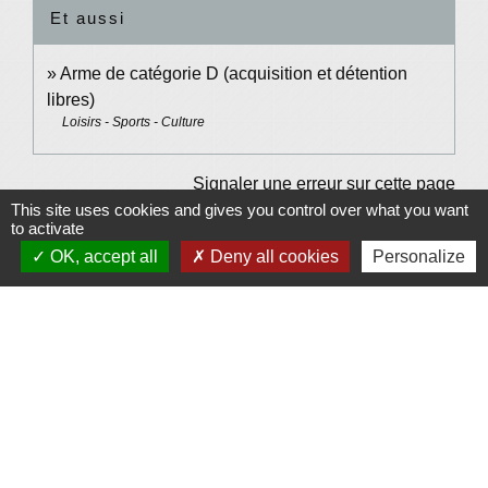
Et aussi
Arme de catégorie D (acquisition et détention
libres)
Loisirs - Sports - Culture
Signaler une erreur sur cette page
This site uses cookies and gives you control over what you want
to activate
OK, accept all
Deny all cookies
Personalize
Contacts et Horaires
Commune de Grésy-sur-Isère
49 Place Pierre Bonnet
73460 Grésy-sur-Isère - FRANCE
+33 4 79 37 91 94
Contact par formulaire