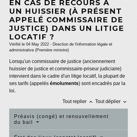
EN CAS DE RECOURS À
UN HUISSIER (À PRÉSENT
APPELÉ COMMISSAIRE DE
JUSTICE) DANS UN LITIGE
LOCATIF ?
Vérifié le 04 May 2022 - Direction de l'information légale et
administrative (Première ministre)
Lorsqu'un commissaire de justice (anciennement
huissier de justice et commissaire-priseur judiciaire)
intervient dans le cadre d'un litige locatif, la plupart de
ses tarifs (appelés
émoluments
) sont encadrés par la
loi.
keyboard_arrow_up
keyboard_arrow_down
Tout replier
Tout déplier
Préavis (congé) et renouvellement
du bail