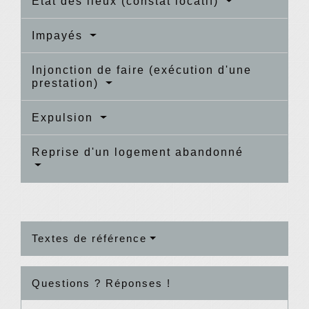
État des lieux (constat locatif)
Impayés
Injonction de faire (exécution d'une
prestation)
Expulsion
Reprise d'un logement abandonné
Textes de référence
Questions ? Réponses !