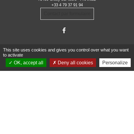
+33 4 79 37 91 94
Contact par formulaire
This site uses cookies and gives you control over what you want
to activate
OK, accept all
Deny all cookies
Personalize
Administrations
partenaires
Communauté d'Agglomération ARLYSERE
Préfecture de la Savoie
Conseil Départemental de la Savoie
Région auvergne Rhône-Alpes