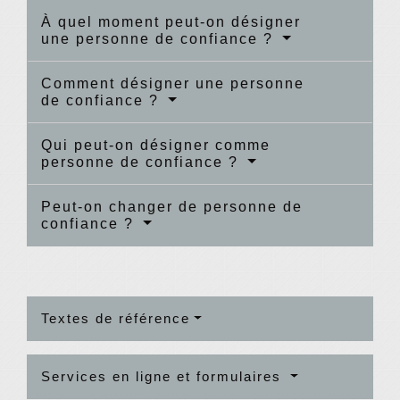
À quel moment peut-on désigner
une personne de confiance ?
Comment désigner une personne
de confiance ?
Qui peut-on désigner comme
personne de confiance ?
Peut-on changer de personne de
confiance ?
Textes de référence
Services en ligne et formulaires