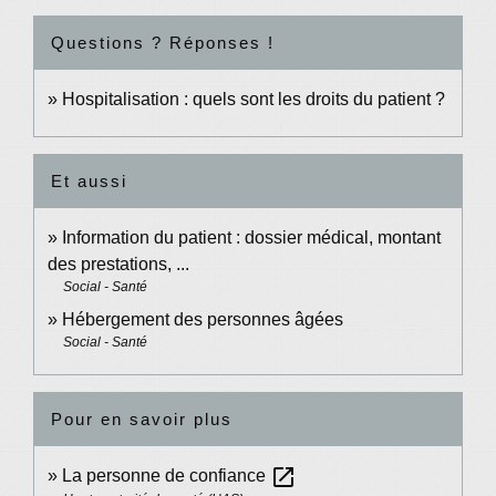
Questions ? Réponses !
Hospitalisation : quels sont les droits du patient ?
Et aussi
Information du patient : dossier médical, montant
des prestations, ...
Social - Santé
Hébergement des personnes âgées
Social - Santé
Pour en savoir plus
open_in_new
La personne de confiance