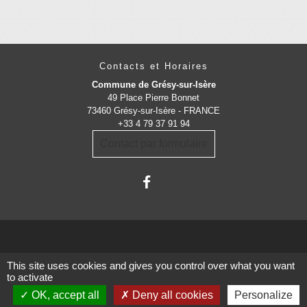
Contacts et Horaires
Commune de Grésy-sur-Isère
49 Place Pierre Bonnet
73460 Grésy-sur-Isère - FRANCE
+33 4 79 37 91 94
Contact par formulaire
This site uses cookies and gives you control over what you want
Administrations
to activate
partenaires
OK, accept all
Deny all cookies
Personalize