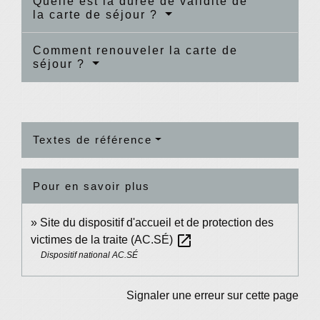
Quelle est la durée de validité de
la carte de séjour ?
Comment renouveler la carte de
séjour ?
Textes de référence
Pour en savoir plus
Site du dispositif d'accueil et de protection des
open_in_new
victimes de la traite (AC.SÉ)
Dispositif national AC.SÉ
Signaler une erreur sur cette page