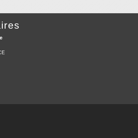
ires
e
NCE