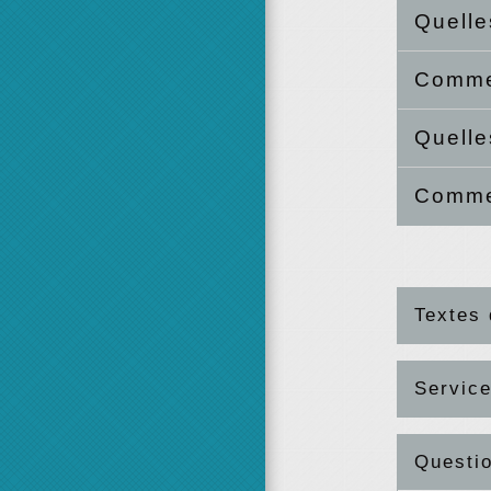
Quelle
Commen
Quelle
Commen
Textes 
Service
Questi