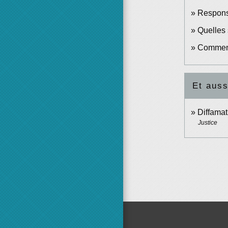
Responsa
Quelles 
Comment 
Et auss
Diffamat
Justice