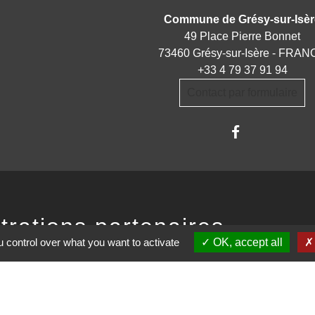
Commune de Grésy-sur-Isèr
49 Place Pierre Bonnet
73460 Grésy-sur-Isère - FRA
+33 4 79 37 91 94
Contact par formulaire
trations partenaires
 control over what you want to activate
OK, accept all
auté d'Agglomération ARLYSERE
de la Savoie