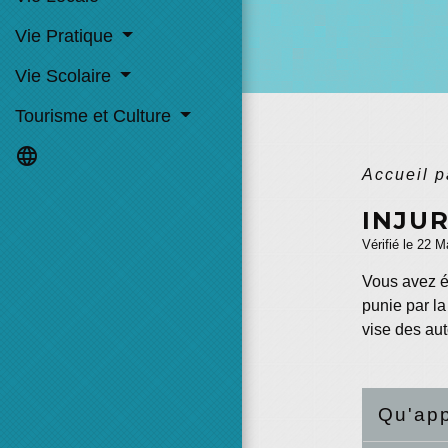
Vie Pratique
Vie Scolaire
Tourisme et Culture
language
Accueil p
INJU
Vérifié le 22 M
Vous avez ét
punie par la
vise des aut
Qu'app