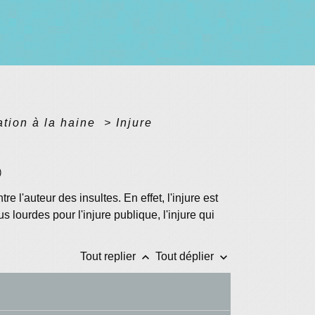
tation à la haine
>
Injure
)
 l'auteur des insultes. En effet, l'injure est
s lourdes pour l'injure publique, l'injure qui
keyboard_arrow_up
keyboard_arrow_down
Tout replier
Tout déplier