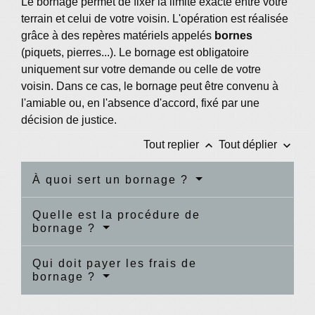
Le bornage permet de fixer la limite exacte entre votre
terrain et celui de votre voisin. L'opération est réalisée
grâce à des repères matériels appelés
bornes
(piquets, pierres...). Le bornage est obligatoire
uniquement sur votre demande ou celle de votre
voisin. Dans ce cas, le bornage peut être convenu à
l'amiable ou, en l'absence d'accord, fixé par une
décision de justice.
keyboard_arrow_up
keyboard_arrow_down
Tout replier
Tout déplier
À quoi sert un bornage ?
Quelle est la procédure de
bornage ?
Qui doit payer les frais de
bornage ?