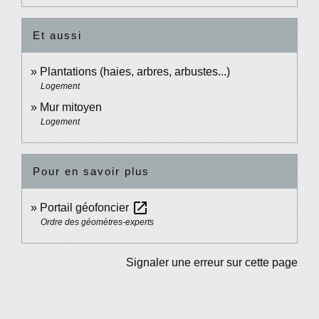
Et aussi
Plantations (haies, arbres, arbustes...)
Logement
Mur mitoyen
Logement
Pour en savoir plus
open_in_new
Portail géofoncier
Ordre des géomètres-experts
Signaler une erreur sur cette page