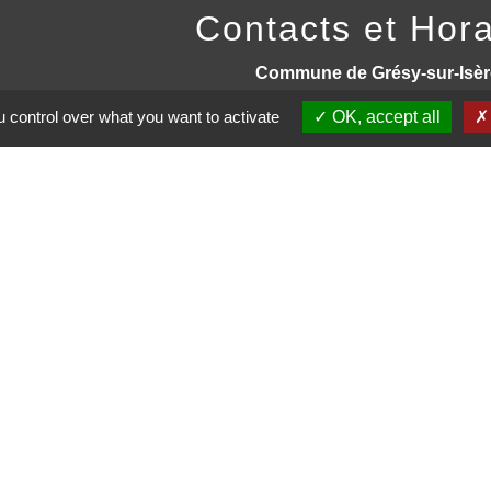
Contacts et Hora
Commune de Grésy-sur-Isèr
49 Place Pierre Bonnet
 control over what you want to activate
OK, accept all
73460 Grésy-sur-Isère - FRA
+33 4 79 37 91 94
Contact par formulaire
trations partenaires
auté d'Agglomération ARLYSERE