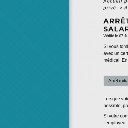
Accueil p
privé
>
A
ARRÊ
SALA
Vérifié le 07 J
Si vous tomb
avec un certi
médical. En
Arrêt initi
Lorsque votr
possible, par
Si votre con
l'employeur