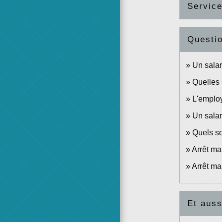
Service
Questi
Un salari
Quelles 
L'employ
Un salar
Quels so
Arrêt ma
Arrêt ma
Et auss