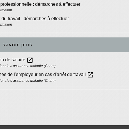
professionnelle : démarches à effectuer
ormation
 du travail : démarches à effectuer
ormation
 savoir plus
open_in_new
ion de salaire
ionale d'assurance maladie (Cnam)
open_in_new
s de l'employeur en cas d'arrêt de travail
ionale d'assurance maladie (Cnam)