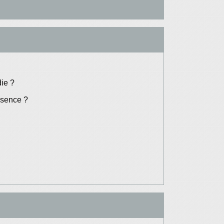
die ?
absence ?