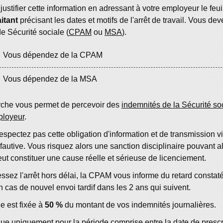
ustifier cette information en adressant à votre employeur le feuill
itant
précisant les dates et motifs de l'arrêt de travail. Vous dev
e Sécurité sociale (
CPAM
ou
MSA
).
Vous dépendez de la CPAM
Vous dépendez de la MSA
che vous permet de percevoir des
indemnités de la Sécurité soc
ployeur
.
espectez pas cette obligation d'information et de transmission 
 fautive. Vous risquez alors une sanction disciplinaire pouvant a
peut constituer une cause réelle et sérieuse de licenciement.
ssez l'arrêt hors délai, la CPAM vous informe du retard constat
n cas de nouvel envoi tardif dans les 2 ans qui suivent.
e est fixée à
50 %
du montant de vos indemnités journalières.
que uniquement pour la période comprise entre la date de prescrip