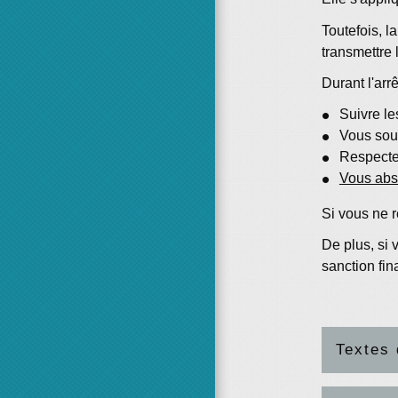
Toutefois, l
transmettre l
Durant l'arr
Suivre le
Vous soum
Respecter
Vous abst
Si vous ne 
De plus, si
sanction fin
Textes 