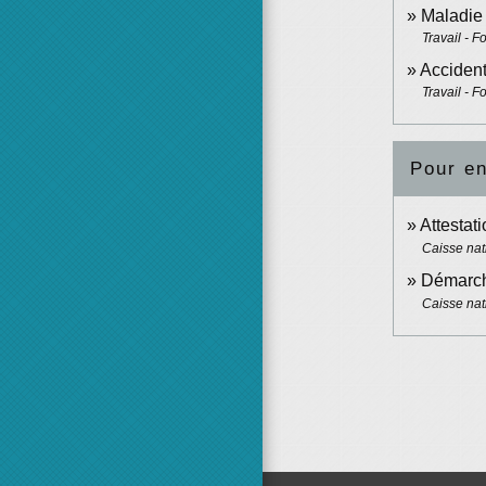
Maladie 
Travail - F
Accident
Travail - F
Pour en
Attestat
Caisse nat
Démarche
Caisse nat