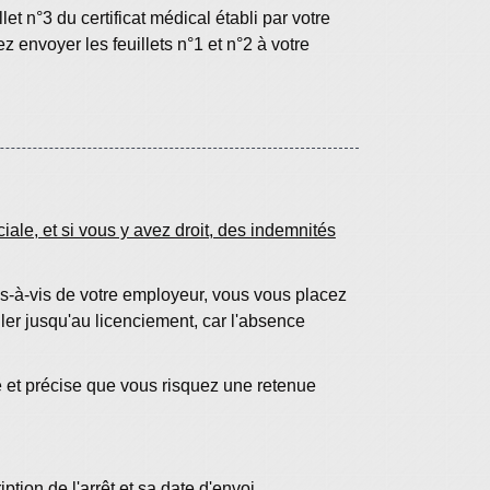
et n°3 du certificat médical établi par votre
ez envoyer les feuillets n°1 et n°2 à votre
iale, et si vous y avez droit, des indemnités
vis-à-vis de votre employeur, vous vous placez
ller jusqu'au licenciement, car l'absence
é et précise que vous risquez une retenue
tion de l'arrêt et sa date d'envoi.