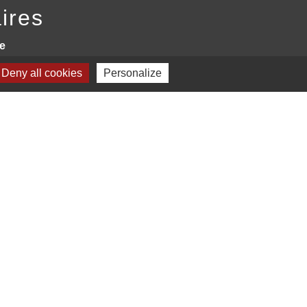
ires
e
Deny all cookies
Personalize
NCE