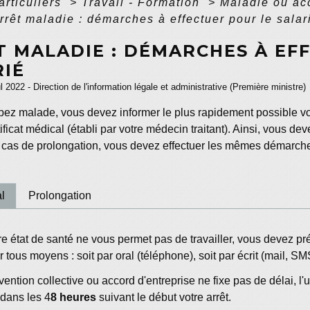
articuliers
>
Travail - Formation
>
Maladie ou acc
rrêt maladie : démarches à effectuer pour le salar
T MALADIE : DÉMARCHES À EF
RIÉ
ul 2022 - Direction de l'information légale et administrative (Première ministre)
ez malade, vous devez informer le plus rapidement possible votr
ficat médical (établi par votre médecin traitant). Ainsi, vous devez
 cas de prolongation, vous devez effectuer les mêmes démarch
al
Prolongation
e état de santé ne vous permet pas de travailler, vous devez pr
 tous moyens : soit par oral (téléphone), soit par écrit (mail, SMS,
vention collective ou accord d'entreprise ne fixe pas de délai, l
 dans les 4
8 heures
suivant le début votre arrêt.